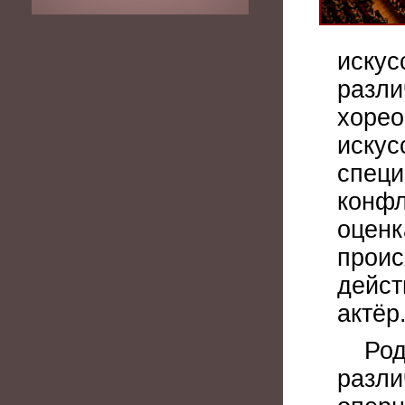
искус
разли
хорео
искус
специ
конфл
оценк
проис
дейст
актёр
Род
разли