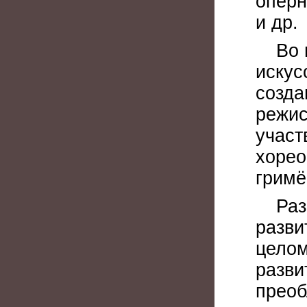
оперн
и др.
Во 
искус
созда
режис
участ
хорео
гримё
Раз
разви
целом
разви
преоб